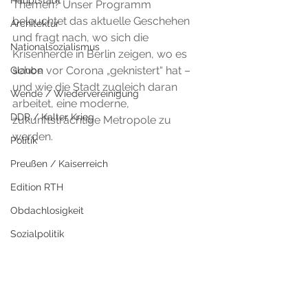
Hauptstadt
Themen? Unser Programm 
beleuchtet das aktuelle Geschehen 
Architektur
und fragt nach, wo sich die 
Nationalsozialismus
Krisenherde in Berlin zeigen, wo es 
schon vor Corona „geknistert“ hat – 
Glaube
und wie die Stadt zugleich daran 
Wende / Wiedervereinigung
arbeitet, eine moderne, 
DDR / Kalter Krieg
zukunftsträchtige Metropole zu 
werden.
Politik
Preußen / Kaiserreich
Edition RTH
Obdachlosigkeit
Sozialpolitik