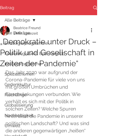
Beitrag
Alle Beiträge
Beatrice Freund
Alle Beiträge
1 Min. Lesezeit
„Demokratie unter Druck –
Einsteigerprogramme
Politik und Gesellschaft in
Förderung durch BpB möglich
Zeiten der Pandemie“
Insiderprogramme
Das Jahr 2020 war aufgrund der 
Spezialthemen
Corona-Pandemie für viele von uns 
Gedenkkultur
mit großen Umbrüchen und 
Einschränkungen verbunden. Wie 
Flüchtlinge
verhält es sich mit der Politik in 
Globalisierung
solchen Zeiten? Welche Spuren 
Nachhaltigkeit
hinterlässt die Pandemie in unserer 
politischen Landschaft? Und was sind 
Umwelt
die anderen gegenwärtigen „heißen“ 