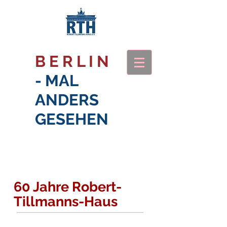
B E R L I N
- MAL
ANDERS
GESEHEN
60 Jahre Robert-
Tillmanns-Haus