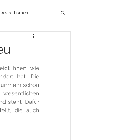
pezialthemen
t
Architektur
eu
ik
igt Ihnen, wie 
dert hat. Die 
 nunmehr schon 
wesentlichen 
 steht. Dafür 
llt, die auch 
.