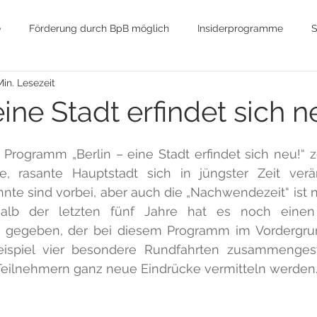
e
Förderung durch BpB möglich
Insiderprogramme
S
Min. Lesezeit
Globalisierung
Nachhaltigkeit
Umwelt
Hauptstad
eine Stadt erfindet sich n
Wende / Wiedervereinigung
DDR / Kalter Krieg
Polit
rogramm „Berlin – eine Stadt erfindet sich neu!“ ze
, rasante Hauptstadt sich in jüngster Zeit verän
hnte sind vorbei, aber auch die „Nachwendezeit“ ist
n RTH
Obdachlosigkeit
Sozialpolitik
halb der letzten fünf Jahre hat es noch einen 
 gegeben, der bei diesem Programm im Vordergrund
spiel vier besondere Rundfahrten zusammengeste
 Teilnehmern ganz neue Eindrücke vermitteln werden