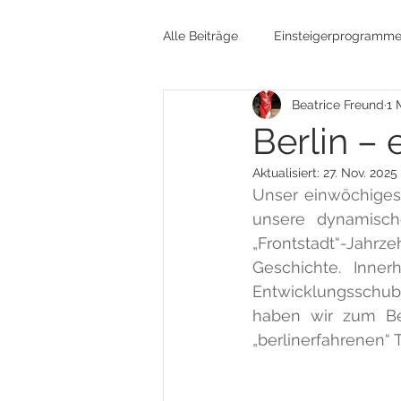
Alle Beiträge
Einsteigerprogramm
Beatrice Freund
1 
Gedenkkultur
Flüchtlinge
Berlin – 
Aktualisiert:
27. Nov. 2025
Nationalsozialismus
Glaube
Unser einwöchiges P
unsere dynamische
„Frontstadt“-Jahrze
Preußen / Kaiserreich
Editio
Geschichte. Inner
Entwicklungsschub
haben wir zum Bei
„berlinerfahrenen“