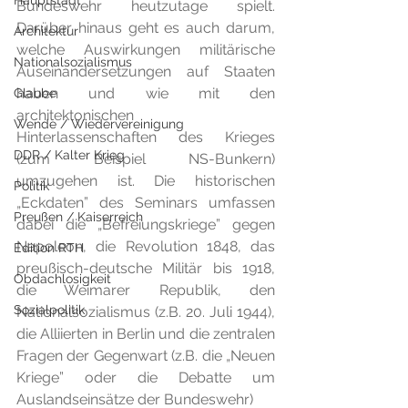
Hauptstadt
Bundeswehr heutzutage spielt. 
Darüber hinaus geht es auch darum, 
Architektur
welche Auswirkungen militärische 
Nationalsozialismus
Auseinandersetzungen auf Staaten 
haben und wie mit den 
Glaube
architektonischen 
Wende / Wiedervereinigung
Hinterlassenschaften des Krieges 
DDR / Kalter Krieg
(zum Beispiel NS-Bunkern) 
umzugehen ist. Die historischen 
Politik
„Eckdaten” des Seminars umfassen 
Preußen / Kaiserreich
dabei die „Befreiungskriege” gegen 
Napoleon, die Revolution 1848, das 
Edition RTH
preußisch-deutsche Militär bis 1918, 
Obdachlosigkeit
die Weimarer Republik, den 
Sozialpolitik
Nationalsozialismus (z.B. 20. Juli 1944), 
die Alliierten in Berlin und die zentralen 
Fragen der Gegenwart (z.B. die „Neuen 
Kriege” oder die Debatte um 
Auslandseinsätze der Bundeswehr)