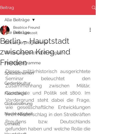
Beitrag
Alle Beiträge
Beatrice Freund
Alle Beiträge
1 Min. Lesezeit
Berlin – Hauptstadt
Einsteigerprogramme
zwischen Krieg und
Förderung durch BpB möglich
Frieden
Insiderprogramme
Dieses militärhistorisch ausgerichtete 
Spezialthemen
Seminar beleuchtet den 
Gedenkkultur
Zusammenhang zwischen Militär, 
Geschichte und Politik seit 1800. Im 
Flüchtlinge
Vordergrund steht dabei die Frage, 
Globalisierung
wie gesellschaftliche Entwicklungen 
Nachhaltigkeit
ihren Niederschlag in den Streitkräften 
Preußens bzw. Deutschlands 
Umwelt
gefunden haben und welche Rolle die 