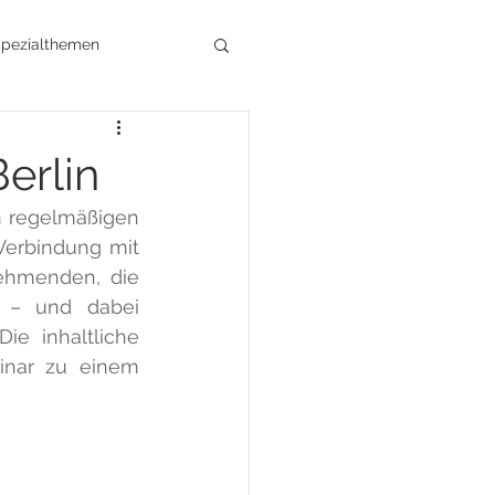
pezialthemen
t
Architektur
Berlin
n regelmäßigen 
ik
erbindung mit 
ehmenden, die 
n – und dabei 
ie inhaltliche 
inar zu einem 