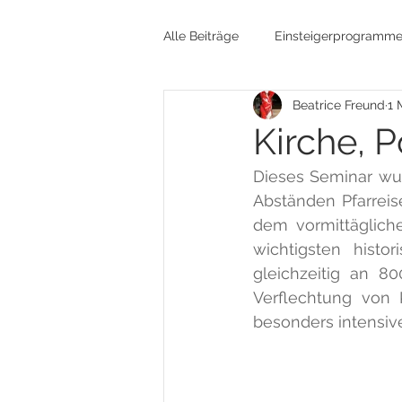
Alle Beiträge
Einsteigerprogramm
Beatrice Freund
1 
Gedenkkultur
Flüchtlinge
Kirche, P
Dieses Seminar wur
Nationalsozialismus
Glaube
Abständen Pfarreis
dem vormittäglich
wichtigsten histo
Preußen / Kaiserreich
Editio
gleichzeitig an 80
Verflechtung von 
besonders intensive