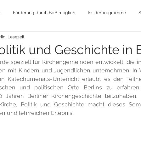
e
Förderung durch BpB möglich
Insiderprogramme
S
Min. Lesezeit
Globalisierung
Nachhaltigkeit
Umwelt
Hauptstad
olitik und Geschichte in 
de speziell für Kirchengemeinden entwickelt, die i
Wende / Wiedervereinigung
DDR / Kalter Krieg
Polit
en mit Kindern und Jugendlichen unternehmen. In V
en Katechumenats-Unterricht erlaubt es den Teiln
rischen und politischen Orte Berlins zu erfahre
n RTH
Obdachlosigkeit
Sozialpolitik
0 Jahren Berliner Kirchengeschichte teilzuhaben. D
Kirche, Politik und Geschichte macht dieses Sem
n und lehrreichen Erlebnis.