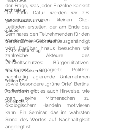
Hauptstadt
der Frage, was jeder Einzelne konkret 
Architektur
tun kann. Dafür werden wir z.B. 
gemeinsam einen kleinen Öko-
Nationalsozialismus
Leitfaden erstellen, der am Ende des 
Glaube
Seminares den Teilnehmenden für den 
Wende / Wiedervereinigung
persönlichen Gebrauch ausgehändigt 
wird. Darüber hinaus besuchen wir 
DDR / Kalter Krieg
zahlreiche Akteure des 
Politik
Umweltschutzes: Bürgerinitiativen, 
ökologisch engagierte Politiker, 
Preußen / Kaiserreich
nachhaltig agierende Unternehmen 
Edition RTH
sowie besondere „grüne Orte“ Berlins. 
Außerdem gibt es auch Hinweise, wie 
Obdachlosigkeit
man seine Mitmenschen zu 
Sozialpolitik
ökologischem Handeln motivieren 
kann. Ein Seminar, das im wahrsten 
Sinne des Wortes auf Nachhaltigkeit 
angelegt ist.