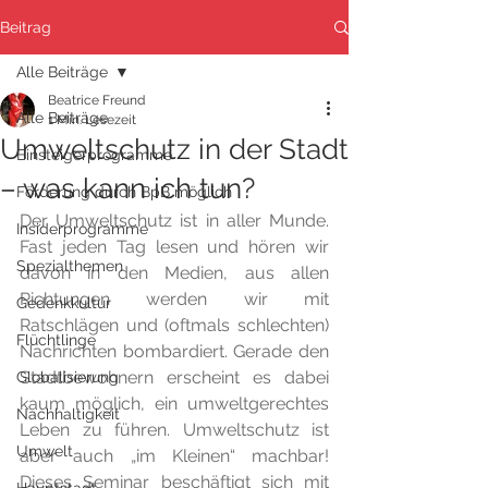
Beitrag
Alle Beiträge
Beatrice Freund
Alle Beiträge
1 Min. Lesezeit
Umweltschutz in der Stadt
Einsteigerprogramme
– was kann ich tun?
Förderung durch BpB möglich
Der Umweltschutz ist in aller Munde. 
Insiderprogramme
Fast jeden Tag lesen und hören wir 
Spezialthemen
davon in den Medien, aus allen 
Richtungen werden wir mit 
Gedenkkultur
Ratschlägen und (oftmals schlechten) 
Flüchtlinge
Nachrichten bombardiert. Gerade den 
Stadtbewohnern erscheint es dabei 
Globalisierung
kaum möglich, ein umweltgerechtes 
Nachhaltigkeit
Leben zu führen. Umweltschutz ist 
Umwelt
aber auch „im Kleinen“ machbar! 
Dieses Seminar beschäftigt sich mit 